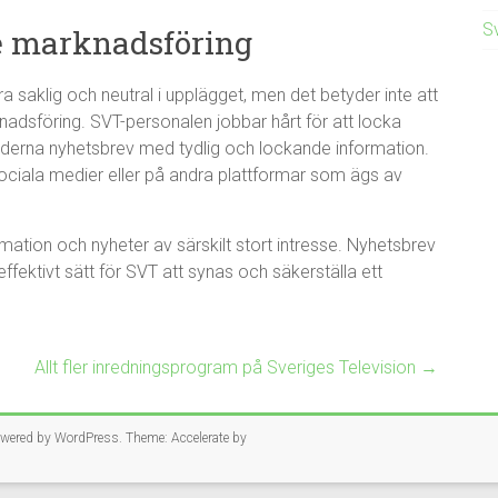
Sv
e marknadsföring
ra saklig och neutral i upplägget, men det betyder inte att
nadsföring. SVT-personalen jobbar hårt för att locka
moderna nyhetsbrev med tydlig och lockande information.
ciala medier eller på andra plattformar som ägs av
mation och nyheter av särskilt stort intresse. Nyhetsbrev
ffektivt sätt för SVT att synas och säkerställa ett
Allt fler inredningsprogram på Sveriges Television
→
owered by
WordPress
. Theme: Accelerate by