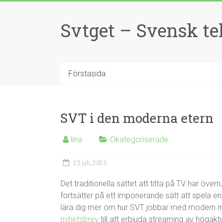
Svtget – Svensk tel
Förstasida
SVT i den moderna etern
lina
Okategoriserade
23 juli, 2023
Det traditionella sättet att titta på TV har öv
fortsätter på ett imponerande sätt att spela en
lära dig mer om hur SVT jobbar med modern m
nyhetsbrev
till att erbjuda streaming av högaktu