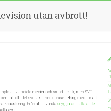
evision utan avbrott!
B
ti
Al
Te
errumplats av sociala medier och smart teknik, men SVT
 central roll i det svenska mediebruset. Häng med för att
S
arknadsföring. Från att använda
snygga och tilltalande
Fö
ella event!