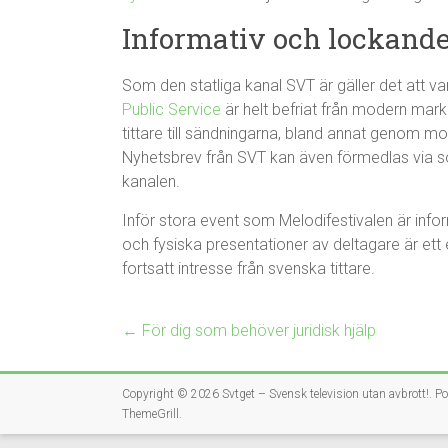
Informativ och lockand
Som den statliga kanal SVT är gäller det att va
Public Service
är helt befriat från modern mark
tittare till sändningarna, bland annat genom 
Nyhetsbrev från SVT kan även förmedlas via so
kanalen.
Inför stora event som Melodifestivalen är infor
och fysiska presentationer av deltagare är ett e
fortsatt intresse från svenska tittare.
←
För dig som behöver juridisk hjälp
Copyright © 2026
Svtget – Svensk television utan avbrott!
. P
ThemeGrill
.