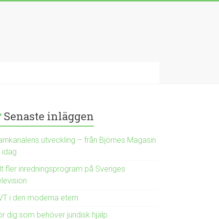
Senaste inläggen
arnkanalens utveckling – från Björnes Magasin
ll idag
lt fler inredningsprogram på Sveriges
levision
VT i den moderna etern
r dig som behöver juridisk hjälp